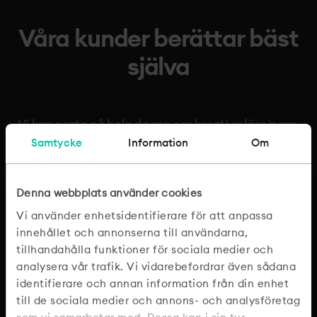
Våra kunder berättar bäst
själva
Vi kan prata på hela dagen om kreativa lösningar,
smart teknik och starka samarbeten. Men ska vi
Samtycke
Information
Om
vara ärliga är det ju våra kunder som bäst beskriver
vad vi gör. Här delar GPA, Rejmes och NIO sina
Denna webbplats använder cookies
erfarenheter av hur det är att jobba med Mild.
Vi använder enhetsidentifierare för att anpassa
Spoiler: det handlar om att bygga en e-handel med
innehållet och annonserna till användarna,
40 000 artiklar, utveckla webblösningar som är
tillhandahålla funktioner för sociala medier och
både snabba och användarvänliga, och hjälpa ett
analysera vår trafik. Vi vidarebefordrar även sådana
elbilsbolag att etablera sig på en helt ny marknad.
identifierare och annan information från din enhet
Och lite om en trollkarl också.
till de sociala medier och annons- och analysföretag