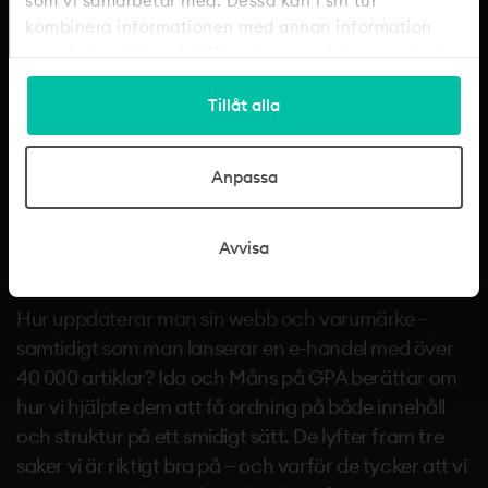
som vi samarbetar med. Dessa kan i sin tur
kombinera informationen med annan information
som du har tillhandahållit eller som de har samlat in
när du har använt deras tjänster.
Tillåt alla
Anpassa
Avvisa
GPA: Från idé till e-handel
Hur uppdaterar man sin webb och varumärke –
samtidigt som man lanserar en e-handel med över
40 000 artiklar? Ida och Måns på GPA berättar om
hur vi hjälpte dem att få ordning på både innehåll
och struktur på ett smidigt sätt. De lyfter fram tre
saker vi är riktigt bra på – och varför de tycker att vi