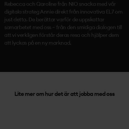
Rebecca och Qaroline från NIO snacka med vår
digitala strateg Annie direkt från innovativa EL7 om
just detta. De berättar varför de uppskattar
samarbetet med oss – från den smidiga dialogen till
att vi verkligen förstår deras resa och hjälper dem
att lyckas på en ny marknad.
Lite mer om hur det är att jobba med oss
”I Mild så har vi hittat en strategisk partner som
bidrar med kreativa idéer, proaktiva lösningar och