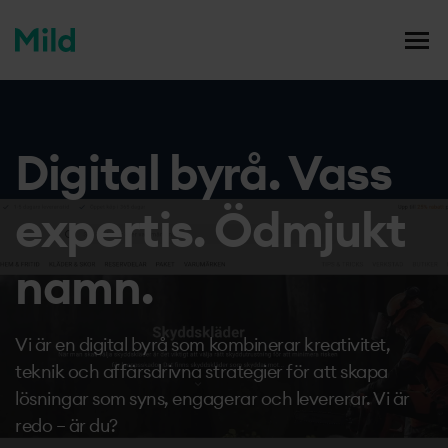
mildmedia
Men
Case studies
Digital byrå. Vass
Våra tjänster
Vi
expertis. Ödmjukt
Din karriär
Vis
namn.
Blogg
Vi är en digital byrå som kombinerar kreativitet,
Om oss
teknik och affärsdrivna strategier för att skapa
lösningar som syns, engagerar och levererar. Vi är
redo – är du?