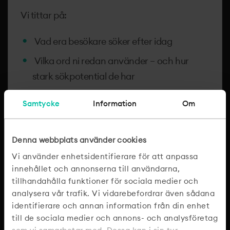
Vi tittar på:
Vad era besökare söker efter idag
Vilka ord ni redan använder – och hur
stark sökpotential de har
Hur era konkurrenter syns och rankar
Samtycke
Information
Om
Volym, konkurrensnivå och affärsrelevans
Resultatet är en prioriterad sökordslista som vi
Denna webbplats använder cookies
går igenom tillsammans och beslutar om –
Vi använder enhetsidentifierare för att anpassa
det är dessa ord vi bygger kampanjstrukturen
innehållet och annonserna till användarna,
kring.
tillhandahålla funktioner för sociala medier och
analysera vår trafik. Vi vidarebefordrar även sådana
identifierare och annan information från din enhet
till de sociala medier och annons- och analysföretag