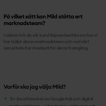
På vilket sätt kan Mild stötta ert
marknadsteam?
I videon hör du vår kund Rejmes berätta om hur vi
har hjälpt deras marknadsteam och vad vårt
samarbete har inneburit för deras framgång.
Varför ska jag välja Mild?
15+ års erfarenhet av Google Ads och digital
marknadsföring – vi har testat, optimerat och