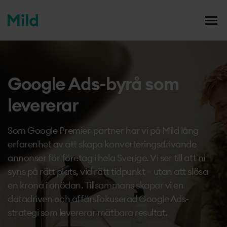
mildmedia
Men
Case studies
Hem
/
Tjänster
/
Google Ads (SEM)
Google Ads-byrå som
Våra tjänster
Vi
levererar
Din karriär
Vis
Som Google Premier-partner har vi på Mild lång
erfarenhet av att skapa konverteringsdrivande
Blogg
annonser för företag i hela Sverige. Vi ser till att ni
syns på rätt plats, vid rätt tidpunkt – utan att slösa
en krona i onödan. Tillsammans skapar vi en
Om oss
datadriven och affärsfokuserad Google Ads-
strategi som levererar mätbara resultat.