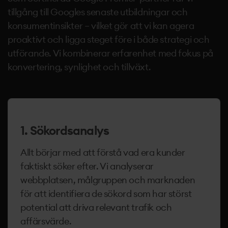
tillgång till Googles senaste utbildningar och
konsumentinsikter – vilket gör att vi kan agera
proaktivt och ligga steget före i både strategi och
utförande. Vi kombinerar erfarenhet med fokus på
konvertering, synlighet och tillväxt.
1. Sökordsanalys
Allt börjar med att förstå vad era kunder
faktiskt söker efter. Vi analyserar
webbplatsen, målgruppen och marknaden
för att identifiera de sökord som har störst
potential att driva relevant trafik och
affärsvärde.