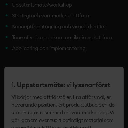
Uppstartsmöte/workshop
Strategi och varumärkesplattform
Konceptframtagning och visuell identitet
Tone of voice och kommunikationsplattform
Applicering och implementering
1. Uppstartsmöte: vi lyssnar först
Vi börjar med att förstå er. Era affärsmål, er
nuvarande position, ert produktutbud och de
utmaningar ni ser med ert varumärke idag. Vi
går igenom eventuellt befintligt material som
varumärkesplattform, grafisk profil,