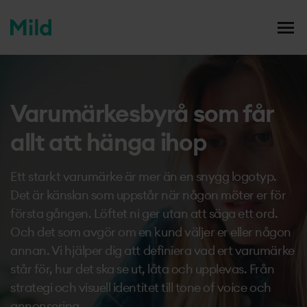
mildmedia
Men
Case studies
Hem
/
Tjänster
/
Varumärke/ branding
Varumärkesbyrå som får
Våra tjänster
Vi
allt att hänga ihop
Din karriär
Vis
Ett starkt varumärke är mer än en snygg logotyp.
Det är känslan som uppstår när någon möter er för
Blogg
första gången. Löftet ni ger utan att säga ett ord.
Och det som avgör om en kund väljer er eller någon
annan. Vi hjälper dig att definiera vad ert varumärke
Om oss
står för, hur det ska se ut, låta och upplevas. Från
strategi och visuell identitet till tone of voice och
annonsering.