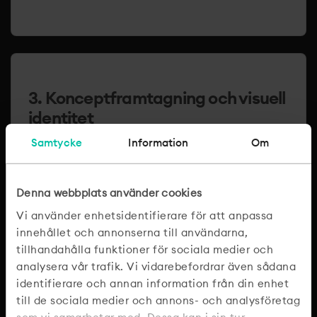
3. Konceptframtagning och visuell
identitet
Samtycke
Information
Om
Nu börjar det kreativa arbetet. Vi tar fram
logotypskisser, föreslår typografi, utvecklar
färgpalett, skapar grafiska element och
Denna webbplats använder cookies
definierar bildmanér. Ni får se koncept, ge
Vi använder enhetsidentifierare för att anpassa
feedback och vara med i processen. Det
innehållet och annonserna till användarna,
bästa resultatet skapas nämligen sida vid
tillhandahålla funktioner för sociala medier och
sida.
analysera vår trafik. Vi vidarebefordrar även sådana
identifierare och annan information från din enhet
till de sociala medier och annons- och analysföretag