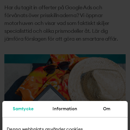
Har du tagit in offerter på Google Ads och
förvånats över prisskillnaderna? Vi öppnar
motorhuven och visar vad som faktiskt skiljer
specialisttid och olika prismodeller åt. Lär dig
jämföra förslagen för att göra en smartare affär.
Samtycke
Information
Om
Denna webbplats använder cookies