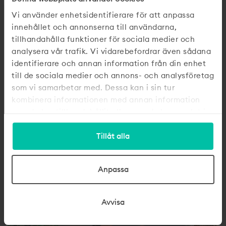
Vi använder enhetsidentifierare för att anpassa
innehållet och annonserna till användarna,
tillhandahålla funktioner för sociala medier och
analysera vår trafik. Vi vidarebefordrar även sådana
identifierare och annan information från din enhet
18 juni 2026
till de sociala medier och annons- och analysföretag
som vi samarbetar med. Dessa kan i sin tur
Ska du pausa marknadsföringen i
kombinera informationen med annan information
sommar? Det hoppas dina
som du har tillhandahållit eller som de har samlat in
konkurrenter.
när du har använt deras tjänster.
Tillåt alla
Sommaren kan vara ett av årets bästa tillfällen att
synas. Både för dig som jobbar B2C och för dig som
säljer till andra företag. Låt oss förklara varför.
Anpassa
Avvisa