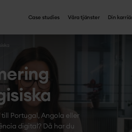
Case studies
Våra tjänster
Din karriä
siska
mering
gisiska
ill Portugal, Angola eller
cia digital? Då har du