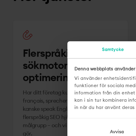
Samtycke
Flerspråkig
sökmotor­
Denna webbplats använder
optimering (SEO)
Vi använder enhetsidentifi
funktioner för sociala med
Har ditt företag kunder som parle
information från din enhet
kan i sin tur kombinera in
français, sprechen Deutsch eller
in när du har använt deras 
kanske speak English? Då kan
flerspråkig SEO hjälpa er att nå rätt
målgrupp – och vi på Mild vet hur man
Avvisa
gör.