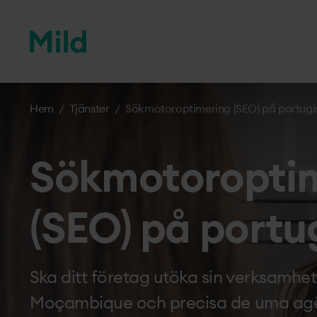
mildmedia
Hem
/
Tjänster
/
Sökmotor­optimering (SEO) på portugi
Sökmotor­opti
(SEO) på portu
Ska ditt företag utöka sin verksamhet t
Moçambique och precisa de uma agên