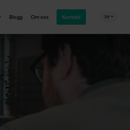
r
Blogg
Om oss
Kontakt
SV