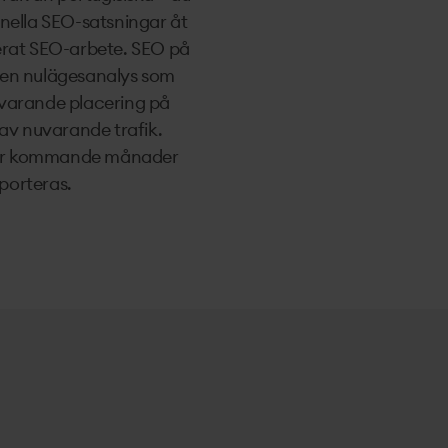
onella SEO-satsningar åt
serat SEO-arbete. SEO på
m en nulägesanalys som
nuvarande placering på
av nuvarande trafik.
 för kommande månader
porteras.