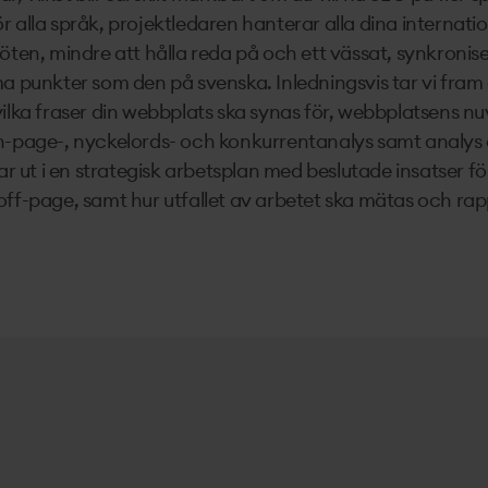
 alla språk, projektledaren hanterar alla dina internati
möten, mindre att hålla reda på och ett vässat, synkroni
ma punkter som den på svenska. Inledningsvis tar vi fra
vilka fraser din webbplats ska synas för, webbplatsens 
n-page-, nyckelords- och konkurrentanalys samt analys 
 ut i en strategisk arbetsplan med beslutade insatser
off-page, samt hur utfallet av arbetet ska mätas och rap