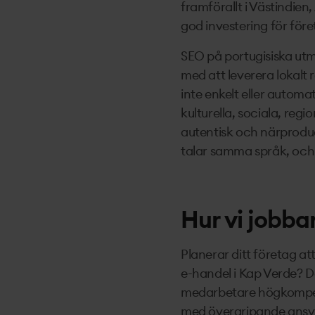
framförallt i Västindien
god investering för före
SEO på portugisiska ut
med att leverera lokalt
inte enkelt eller automa
kulturella, sociala, reg
autentisk och närproduc
talar samma språk, och s
Hur vi jobba
Planerar ditt företag at
e-handel i Kap Verde? D
medarbetare högkompeten
med övergripande ansvar,