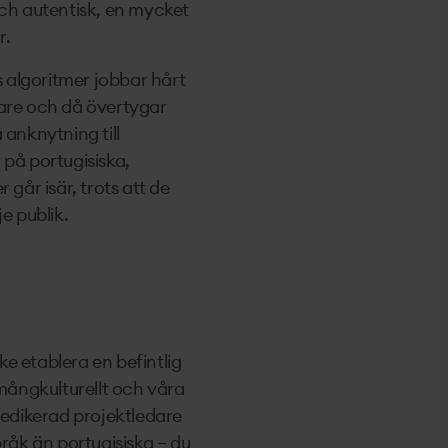
och autentisk, en mycket
r.
algoritmer jobbar hårt
dare och då övertygar
 anknytning till
 på portugisiska,
går isär, trots att de
e publik.
e etablera en befintlig
mångkulturellt och våra
dedikerad projektledare
pråk än portugisiska – du