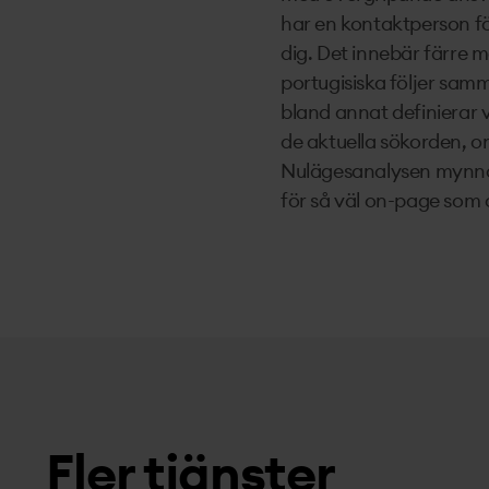
har en kontaktperson för
dig. Det innebär färre 
portugisiska följer sam
bland annat definierar 
de aktuella sökorden, o
Nulägesanalysen mynnar
för så väl on-page som 
Fler tjänster