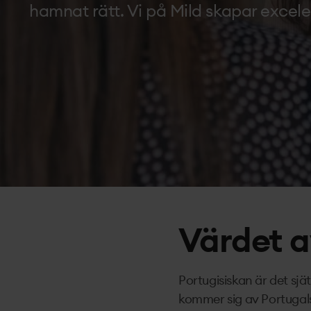
hamnat rätt. Vi på Mild skapar excele
Värdet a
Portugisiskan är det sjä
kommer sig av Portugals