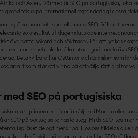
, Afrika och Asien. Därmed är SEO på portugisiska, lokal 
tag med fokus på internationell expandering i dessa dela
manas på samma sätt som all annan SEO. Sökmotorernas 
 relevanta sökresultat till dagens luttrade internetanvän
tiskt översatta sökord och sökfraser. För att lyckas skapa
ionala skillnader och lokala sökmotoralgoritmer krävs SEO
erad. Betänk bara hur Östtimor och Brasilien som länder 
edan allt som står att vinna på att välja rätt ord för varj
r med SEO på portugisiska
t sökmotoroptimera era återförsäljare i Macao eller kansk
å är SEO på portugisiska nästa steg. Milds SEO-team är 
ta i språket de optimerar på. Hos oss tilldelas du en 
 vilket blir särskilt märkbart om du vill ha SEO på fler s