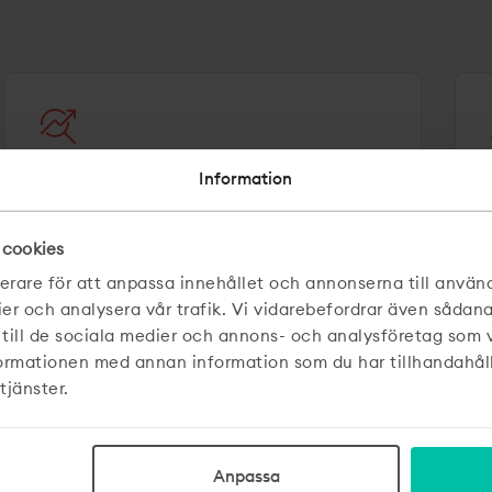
Information
Digital
marknadsföring
 cookies
erare för att anpassa innehållet och annonserna till använd
Vi får dig att synas där det spelar roll –
ier och analysera vår trafik. Vi vidarebefordrar även sådan
med SEO som kompass, SEM som
 till de sociala medier och annons- och analysföretag som
gaspedal och content som fångar
formationen med annan information som du har tillhandahåll
intresse. Strategiskt och kreativt,
tjänster.
precis som vi gillar det.
Anpassa