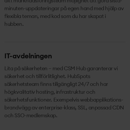
ditt marknadsföringsteam möjlighet att göra sista-
minuten-uppdateringar på egen hand med hjälp av
flexibla teman, med kod som du har skapat i
hubben.
IT-avdelningen
Lita på säkerheten – med CSM Hub garanterar vi
säkerhet och tillförlitlighet. HubSpots
säkerhetsteam finns tillgängligt 24/7 och har
högkvalitativ hosting, infrastruktur och
säkerhetsfunktioner. Exempelvis webbapplikations-
brandvägg av enterprise-klass, SSL, anpassad CDN
och SSO-medlemskap.