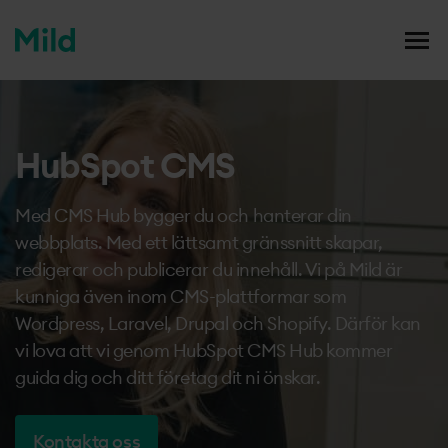
mildmedia
Men
Case studies
Hem
/
Tjänster
/
CMS-Hub
HubSpot CMS
Våra tjänster
Vi
Med CMS Hub bygger du och hanterar din
Din karriär
webbplats. Med ett lättsamt gränssnitt skapar,
Vis
redigerar och publicerar du innehåll. Vi på Mild är
kunniga även inom CMS-plattformar som
Blogg
Wordpress, Laravel, Drupal och Shopify. Därför kan
vi lova att vi genom HubSpot CMS Hub kommer
Om oss
guida dig och ditt företag dit ni önskar.
Kontakta oss