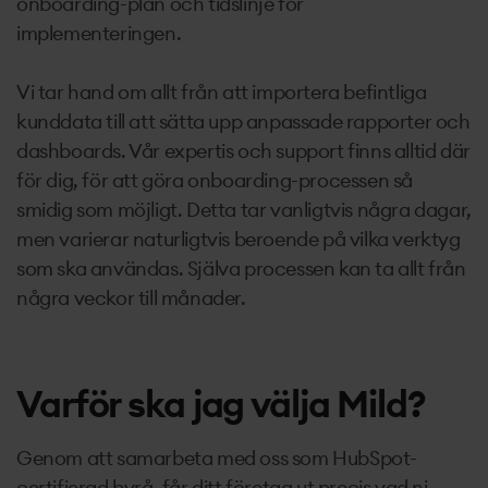
onboarding-plan och tidslinje för
implementeringen.
Vi tar hand om allt från att importera befintliga
kunddata till att sätta upp anpassade rapporter och
dashboards. Vår expertis och support finns alltid där
för dig, för att göra onboarding-processen så
smidig som möjligt. Detta tar vanligtvis några dagar,
men varierar naturligtvis beroende på vilka verktyg
som ska användas. Själva processen kan ta allt från
några veckor till månader.
Varför ska jag välja Mild?
Genom att samarbeta med oss som HubSpot-
certifierad byrå, får ditt företag ut precis vad ni